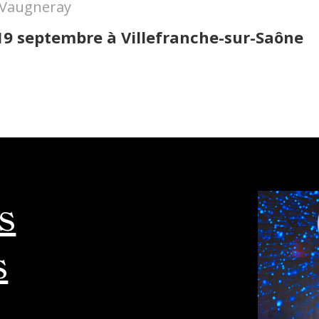
à Vaugneray
 19 septembre
à Villefranche-sur-Saône
s
s